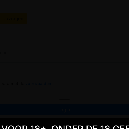
s opvragen
kkoord met de
voorwaarden
TE VOOR 18+. ONDER DE 18 