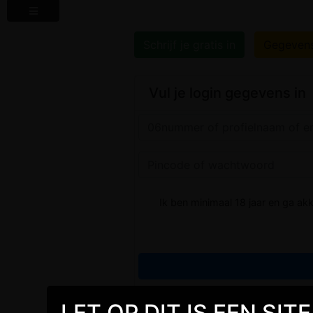
Schrijf je gratis in
Gegeven
Vul je login gegevens in
Ik ben minimaal 18 jaar en ga a
LET OP DIT IS EEN SI