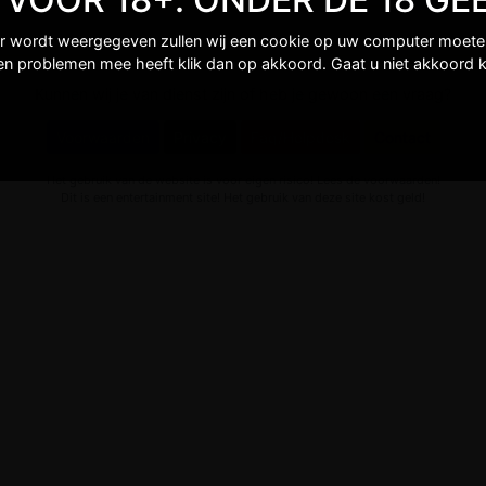
er wordt weergegeven zullen wij een cookie op uw computer moeten 
een problemen mee heeft klik dan op akkoord. Gaat u niet akkoord k
Kunnen wij je van dienst zijn of heb je gewoon een vraag?
Voorwaarden
Privacy
Faq/Helpdesk
Contact
Het gebruik van de website is voor eigen risico! Lees de voorwaarden!
Dit is een entertainment site! Het gebruik van deze site kost geld!